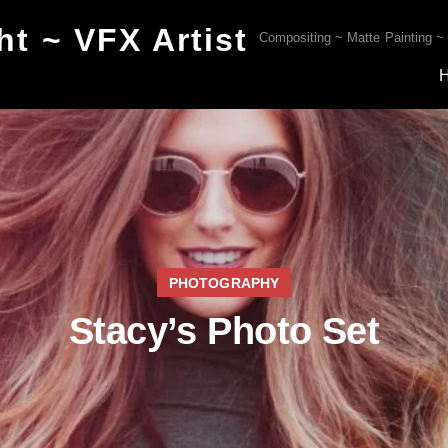
t ~ VFX Artist
Compositing ~ Matte Painting ~
PHOTOGRAPHY
Stacy’s Photo Set