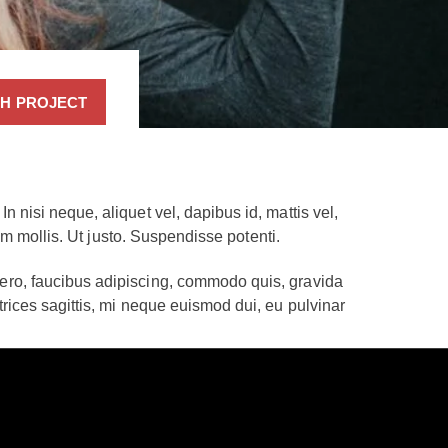
H PROJECT
n nisi neque, aliquet vel, dapibus id, mattis vel,
lam mollis. Ut justo. Suspendisse potenti.
ibero, faucibus adipiscing, commodo quis, gravida
trices sagittis, mi neque euismod dui, eu pulvinar
us, vitae facilisis libero dolor a purus. Sed vel
que mauris ut lectus. Nunc tellus ante, mattis eget,