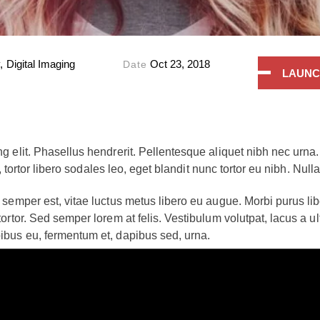
 Digital Imaging
Oct 23, 2018
Date
LAUNC
 elit. Phasellus hendrerit. Pellentesque aliquet nibh nec urna. I
a, tortor libero sodales leo, eget blandit nunc tortor eu nibh. Nul
e semper est, vitae luctus metus libero eu augue. Morbi purus l
ortor. Sed semper lorem at felis. Vestibulum volutpat, lacus a ul
ibus eu, fermentum et, dapibus sed, urna.
us lacinia, magna a ullamcorper laoreet, lectus arcu pulvinar ris
ing in, lacinia vel, tellus. Suspendisse ac urna. Etiam pellentes
nare a, lacinia eu, vulputate vel, nisl.