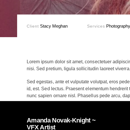
Stacy Meghan
Photography,
Client
Services
Lorem ipsum dolor sit amet, consectetuer adipiscing
nisi. Sed pretium, ligula sollicitudin laoreet viverr
Sed egestas, ante et vulputate volutpat, eros ped
id, est. Sed lectus. Praesent elementum hendrerit t
nunc sapien ornare nisl. Phasellus pede arcu, dap
Morbi interdum mollis sapien. Sed ac risus. Phasell
lacus. Mauris nibh felis, adipiscing varius, adipisc
Amanda Novak-Knight ~
gravida vitae, ultricies ac, leo. Integer leo pede, or
VFX Artist